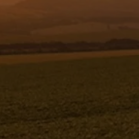
Resgistar
FILTRO DE SUCÇÃO DO CIRCUITO
ABERTO - 1196606
1196606
Jacto