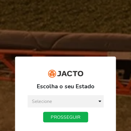
R$ 639,87
Escolha o seu Estado
ou
3
x
de
R$ 213,29
Preço a vista:
R$ 639,87
PROSSEGUIR