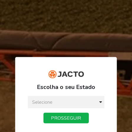
R$ 380,41
Escolha o seu Estado
ou
3
x
de
R$ 126,80
Preço a vista:
R$ 380,41
PROSSEGUIR