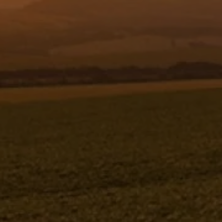
Resgistar
FILTRO SECADOR / RESERVATORIO DE
LIQUIDO - 1176635
1176635
Jacto