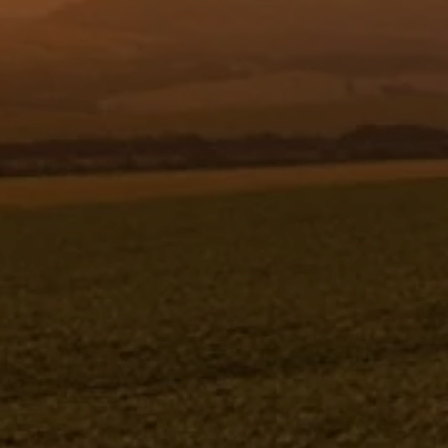
Resgistar
FIXAÇÃO DO MECANISMO PORTA -
1174843
1174843
Jacto