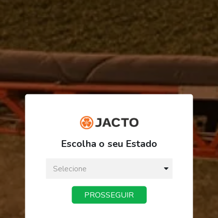
R$ 144,67
Escolha o seu Estado
ou
3
x
de
R$ 48,22
Preço a vista:
R$ 144,67
PROSSEGUIR