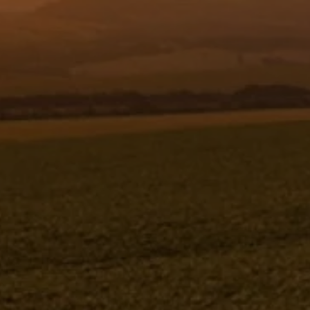
Resgistar
FLEXIVEL - 1" BSP X 260 - 63610 -
VERSÃO - SAP-2007/10- -0
FLEXIVEL - 1" BSP X 260
63610V-SAP-2007/10- -0