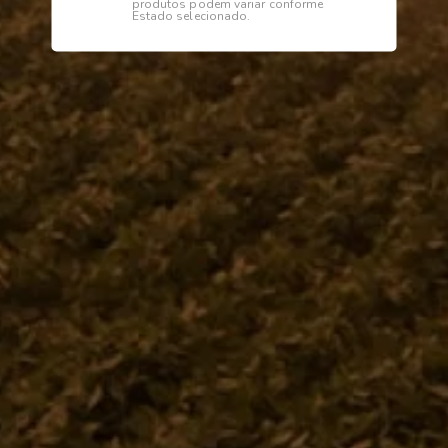
produtos podem variar conforme
Estado selecionado.
Institucional
Dúvidas
Telefone
0800 772 2100
WhatsApp (Somente Mensagens)
14 98144 1403
Segunda à sexta das 07:15 às 11:30
e das 13:00 às 17:18 horas