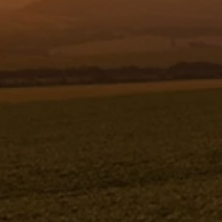
Resgistar
GRAMPO DE FIXACAO DAS
MANGUEIRAS - 360636
360636
Jacto