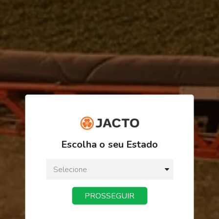
R$ 33,90
Escolha o seu Estado
ou
3
x
de
R$ 11,30
Preço a vista:
R$ 33,90
PROSSEGUIR