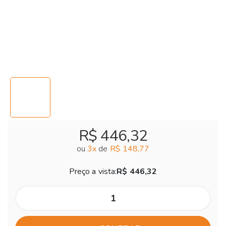
R$ 446,32
ou
3
x
de
R$ 148,77
Preço a vista:
R$ 446,32