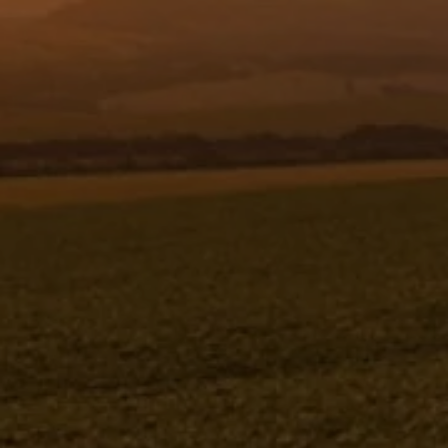
Resgistar
JUNTA DE VEDAÇÃO Ø132 X Ø262 X
1,59 - 322834
322834
Jacto