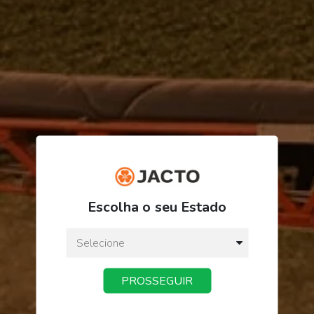
R$ 10,50
Escolha o seu Estado
ou
3
x
de
R$ 3,50
Preço a vista:
R$ 10,50
PROSSEGUIR