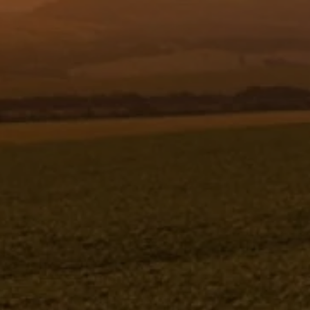
Resgistar
KIT COMUTADOR DE SEGMENTO CFX
750 - 1197348 - VERSÃO - SAP-
2014/8-01-0
KIT COMUTADOR DE SEGMENTO CFX 750
1197348V-SAP-2014/8-01-0