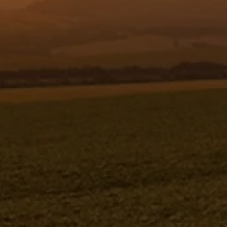
Resgistar
KIT FIXAÇÃO RAMAL 24M - 1173690 -
VERSÃO - SAP-2009/11- -0
KIT FIXAÇÃO RAMAL 24M
1173690V-SAP-2009/11- -0