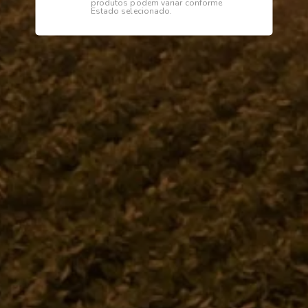
produtos podem variar conforme
Estado selecionado.
Institucional
Dúvidas
Telefone
0800 772 2100
WhatsApp (Somente Mensagens)
14 98144 1403
Segunda à sexta das 07:15 às 11:30
e das 13:00 às 17:18 horas