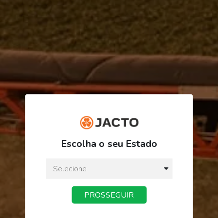
R$ 621,85
Escolha o seu Estado
ou
3
x
de
R$ 207,28
Preço a vista:
R$ 621,85
PROSSEGUIR