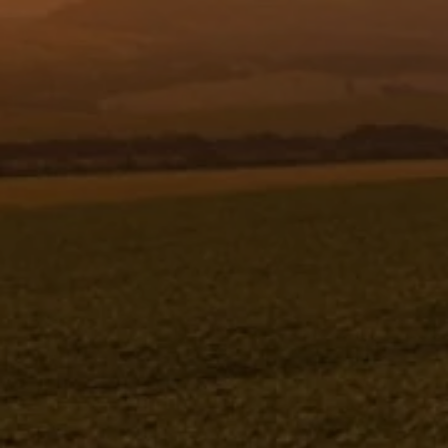
Resgistar
MANG ARREF 20R4 D-2_EPDM
CURVA 90ºX50 - 430503
430503
Jacto