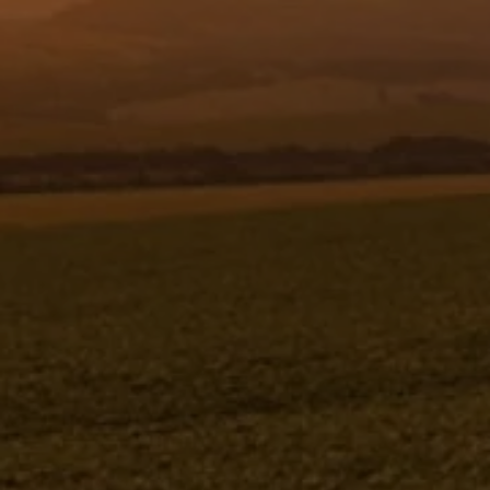
Resgistar
MANG FLEX PT PVC KM Ø1 1/4" -
250MM - 1195401
1195401
Jacto