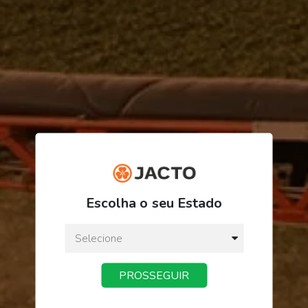
R$ 15,04
Escolha o seu Estado
ou
3
x
de
R$ 5,01
Preço a vista:
R$ 15,04
PROSSEGUIR