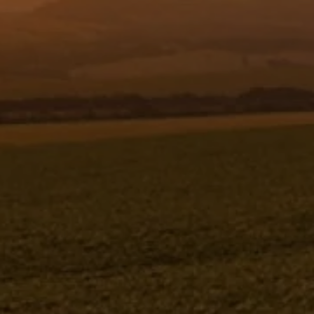
Resgistar
MANG.HIDR.C/TERM SAE J517
100R1A-4X5900 - 62521
62521
Jacto