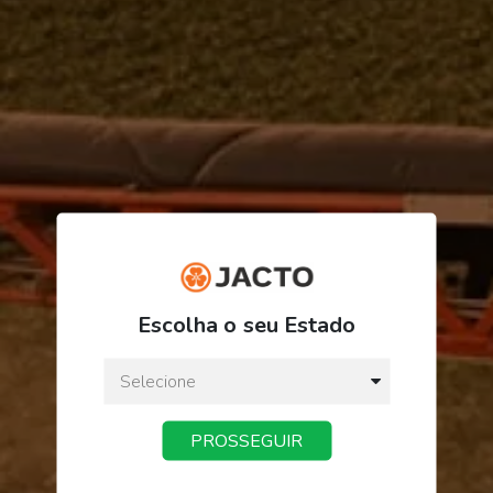
R$ 657,87
Escolha o seu Estado
ou
3
x
de
R$ 219,29
Preço a vista:
R$ 657,87
PROSSEGUIR