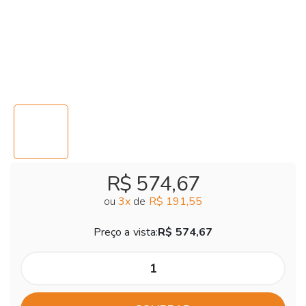
R$ 574,67
ou
3
x
de
R$ 191,55
Preço a vista:
R$ 574,67