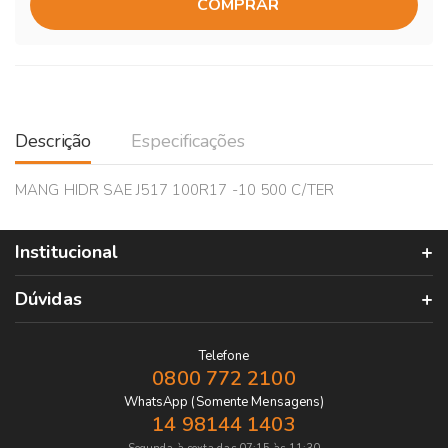
COMPRAR
Descrição
Especificações
MANG HIDR SAE J517 100R17 -10 500 C/TER
Institucional
Dúvidas
Telefone
0800 772 2100
WhatsApp (Somente Mensagens)
14 98144 1403