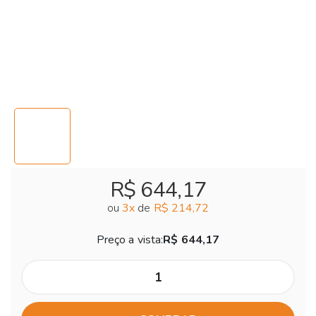
R$ 644,17
ou
3
x
de
R$ 214,72
Preço a vista:
R$ 644,17