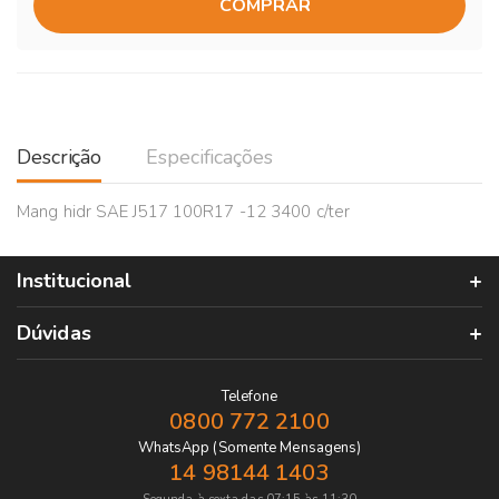
COMPRAR
Descrição
Especificações
Mang hidr SAE J517 100R17 -12 3400 c/ter
Institucional
Dúvidas
Telefone
0800 772 2100
WhatsApp (Somente Mensagens)
14 98144 1403