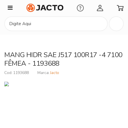
Minha Conta
MANG HIDR SAE J517 100R17 -4 7100
FÊMEA - 1193688
1193688
Jacto