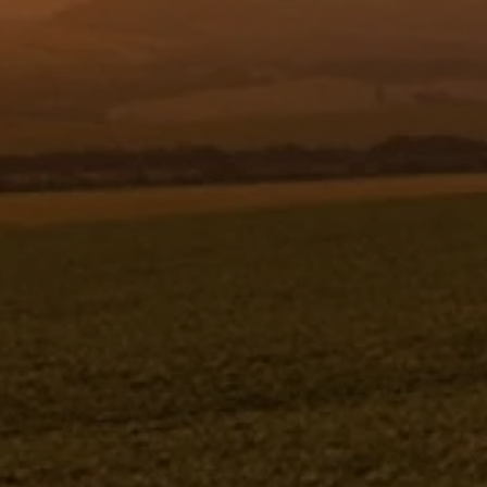
Resgistar
MANG HIDR SAE J517 100R2AT -8
1300 FÊMEA - 328210
328210
Jacto