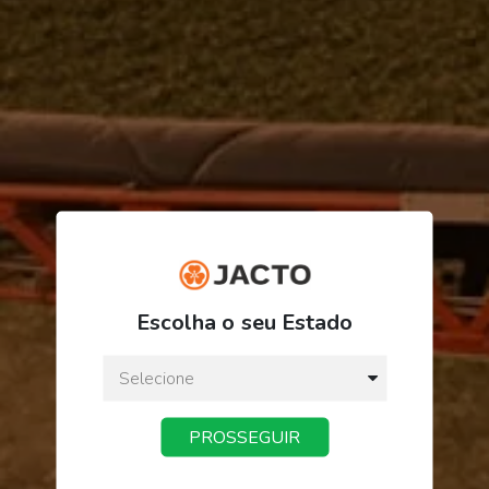
R$ 334,43
Escolha o seu Estado
ou
3
x
de
R$ 111,47
Preço a vista:
R$ 334,43
PROSSEGUIR