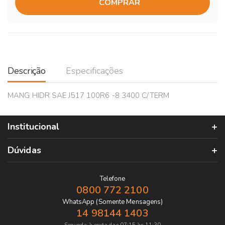
COMPRAR
Descrição
Especificações
MANG HIDR SAE J517 100R6 -8 3400 C/TERM
Institucional
Dúvidas
Telefone
0800 772 2100
WhatsApp (Somente Mensagens)
14 98144 1403