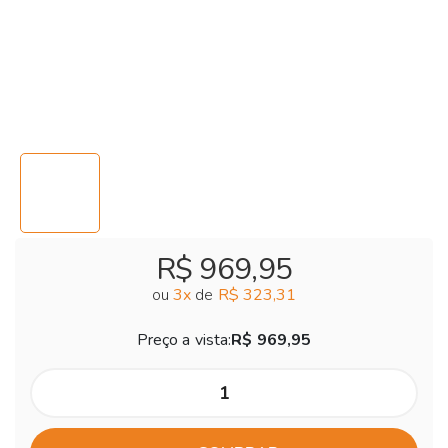
R$ 969,95
ou
3
x
de
R$ 323,31
Preço a vista:
R$ 969,95