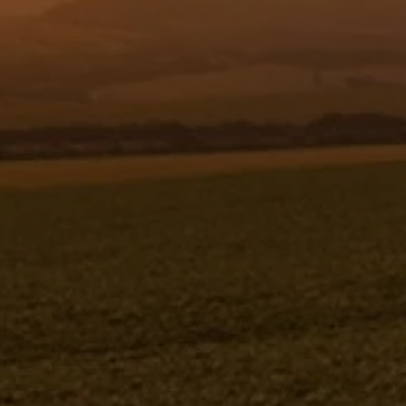
Resgistar
MEDIDOR DE VAZAO 1.1/2" - "
POLMAC " JA3 - 386169 - VERSÃO -
SAP-2008/11- -1
MEDIDOR DE VAZAO 1.1/2" - " POLMAC " JA3
386169V-SAP-2008/11- -1