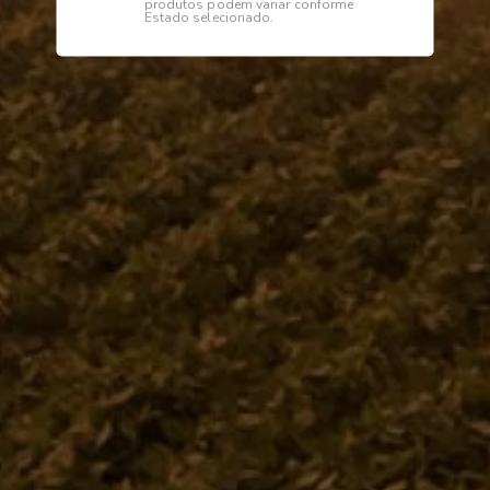
produtos podem variar conforme
Estado selecionado.
Institucional
Dúvidas
Telefone
0800 772 2100
WhatsApp (Somente Mensagens)
14 98144 1403
Segunda à sexta das 07:15 às 11:30
e das 13:00 às 17:18 horas