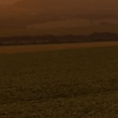
Resgistar
MÓDULO ABRE-LINHAS ESQUERDO -
1219222 - VERSÃO - SAP-2015/11- -0
MÓDULO ABRE-LINHAS ESQUERDO
1219222V-SAP-2015/11- -0