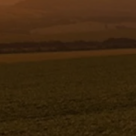
Resgistar
MÓDULO PORTA EPI 1172421
(CONJUNTO COMPLETO)
1172421K
Jacto