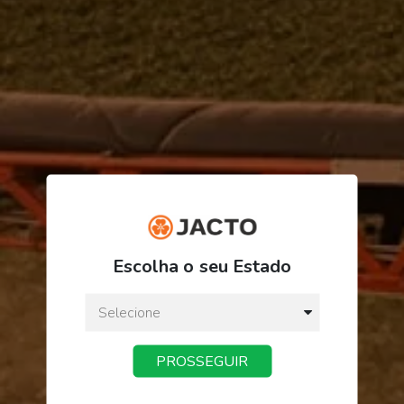
R$ 8.496,98
Escolha o seu Estado
ou
3
x
de
R$ 2.832,32
Preço a vista:
R$ 8.496,98
PROSSEGUIR