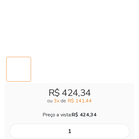
R$ 424,34
ou
3
x
de
R$ 141,44
Preço a vista:
R$ 424,34