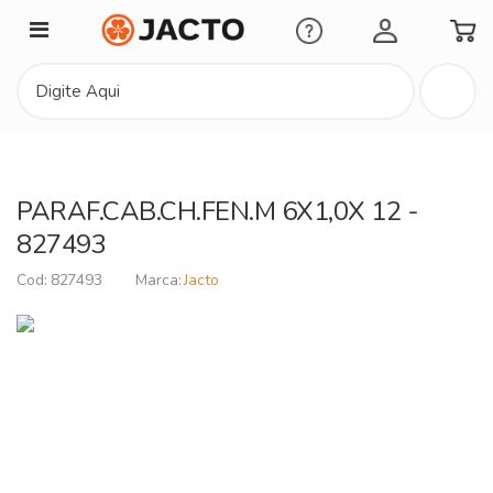
Minha Conta
PARAF.CAB.CH.FEN.M 6X1,0X 12 -
827493
827493
Jacto