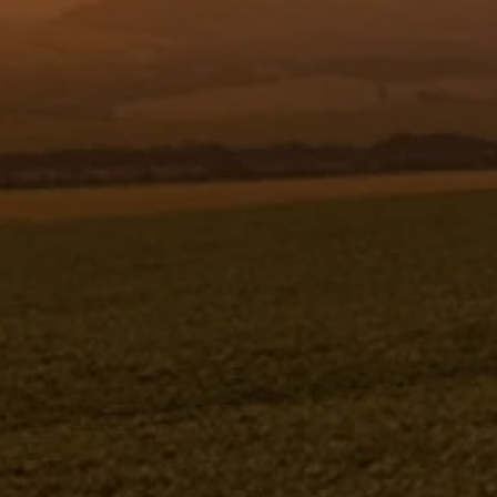
Fale Conosco
0800 772 21
PARAF.CAB.CH.FEN.UNC5/1
2 - 833814
833814
Jacto
Paraf.cab.ch.fen.UNC5/16x1"G 2