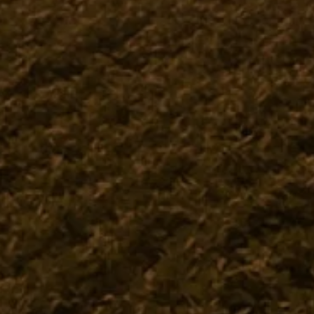
Descrição
Especificações
Parafuso UNC 5/16-18
Receba novidades
Fique por dentro de tudo na Jacto.
Institucional
Dúvid
Quem Somos
Central
Politica de Privacidade
Como 
Termos e Condições de Uso
Pergunt