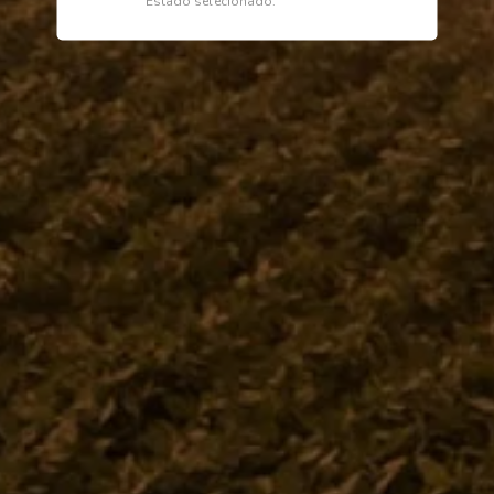
Estado selecionado.
as
Fale Conosco
Telefone
 de Atendimento
0800 772 2100
Comprar
WhatsApp (Somente Mensagens)
as Frequentes - FAQ
14 98144 1403