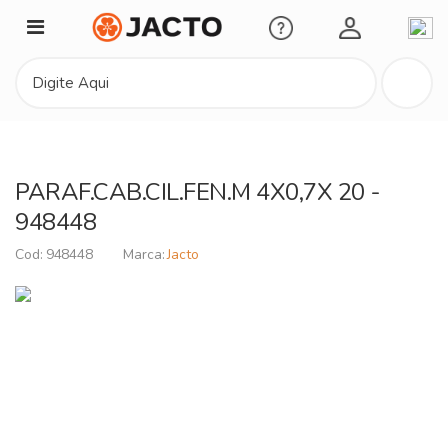
Minha Conta
PARAF.CAB.CIL.FEN.M 4X0,7X 20 -
948448
948448
Jacto