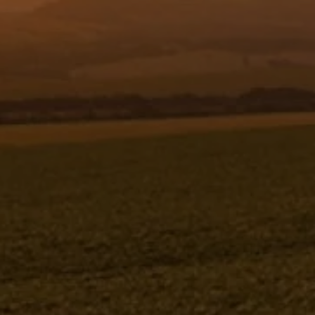
Resgistar
PARAF.CAB.CIL.SEXT.INT.M14X2X
60C12.9 - 981498
981498
Jacto