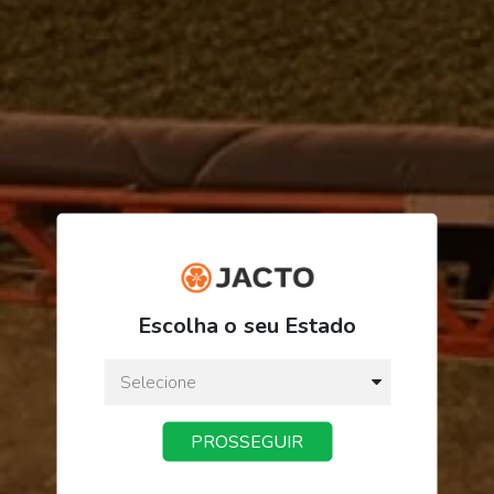
R$ 50,92
Escolha o seu Estado
ou
3
x
de
R$ 16,97
Preço a vista:
R$ 50,92
PROSSEGUIR