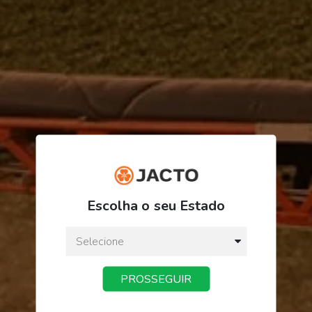
R$ 30,43
Escolha o seu Estado
ou
3
x
de
R$ 10,14
Preço a vista:
R$ 30,43
PROSSEGUIR