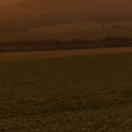
Resgistar
PARAF.CAB.CIL.SEXT.INT.M16X1,5X
60C12.9 - 1185775
1185775
Jacto