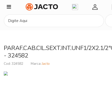
Minha C
PARAF.CAB.CIL.SEXT.INT.UNF1/2X2.1/2
- 324582
324582
Jacto