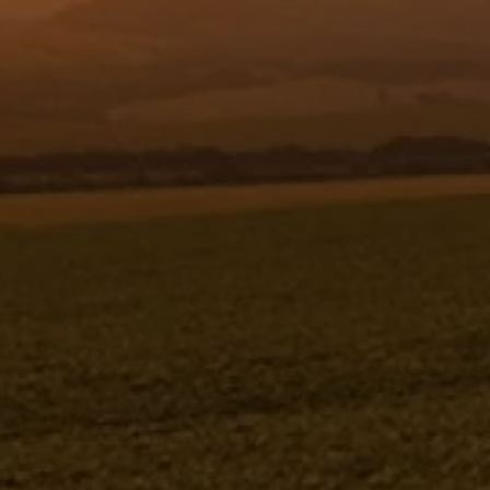
Resgistar
PARAF.CAB.SEXT.M10X1,25X 35C 8.8 -
936146
936146
Jacto