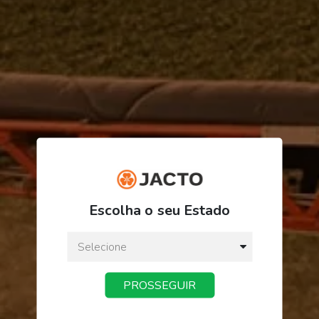
R$ 3,24
Escolha o seu Estado
ou
3
x
de
R$ 1,08
Preço a vista:
R$ 3,24
PROSSEGUIR