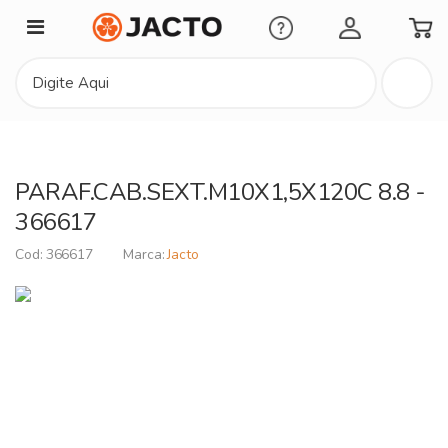
Minha Conta
PARAF.CAB.SEXT.M10X1,5X120C 8.8 -
366617
366617
Jacto