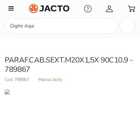
Minha Conta
PARAF.CAB.SEXT.M20X1,5X 90C10.9 -
789867
789867
Jacto