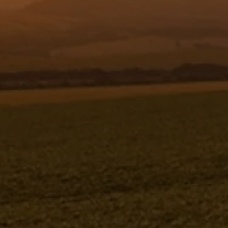
Resgistar
PARAF.CAB.SEXT.UNF5/16X5/8"G 5 -
910794
910794
Jacto