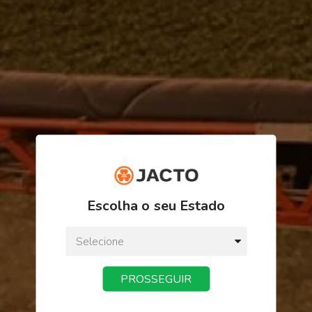
R$ 2,11
Escolha o seu Estado
ou
2
x
de
R$ 1,05
Preço a vista:
R$ 2,11
PROSSEGUIR