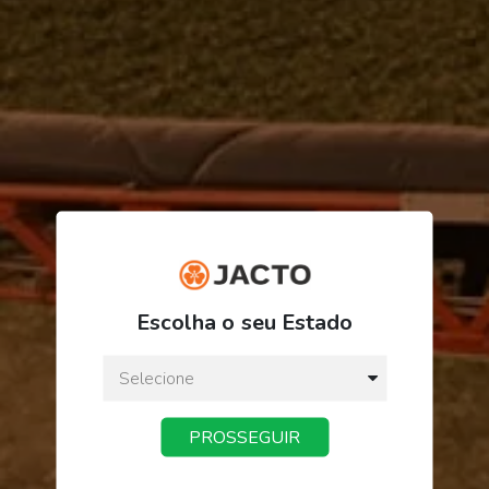
R$ 9,69
Escolha o seu Estado
ou
3
x
de
R$ 3,23
Preço a vista:
R$ 9,69
PROSSEGUIR