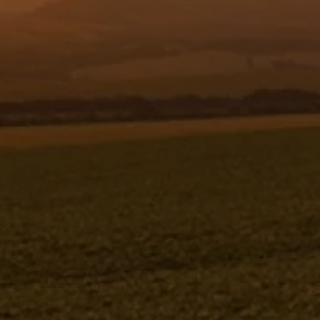
Resgistar
PERFIL BORRACHA DO BERÇO DA
CABINE - 100 - 19355
19355
Jacto