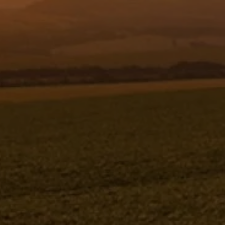
Resgistar
PERFIL DE BORRACHA 640 - 1190468
1190468
Jacto