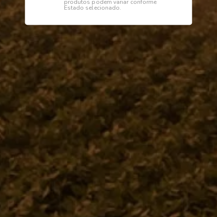
produtos podem variar conforme
Estado selecionado.
Descrição
Especificações
Perfil
Institucional
Dúvidas
Telefone
0800 772 2100
WhatsApp (Somente Mensagens)
14 98144 1403
Segunda à sexta das 07:15 às 11:30
e das 13:00 às 17:18 horas