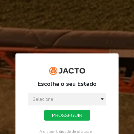
R$ 26,33
ou
3
x
de
R$ 8,77
Escolha o seu Estado
Preço a vista:
R$ 26,33
PROSSEGUIR
COMPRAR
A disponibilidade de ofertas e