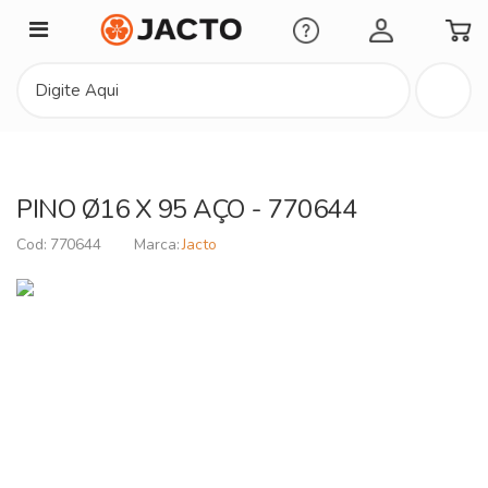
Minha Conta
PINO Ø16 X 95 AÇO - 770644
770644
Jacto