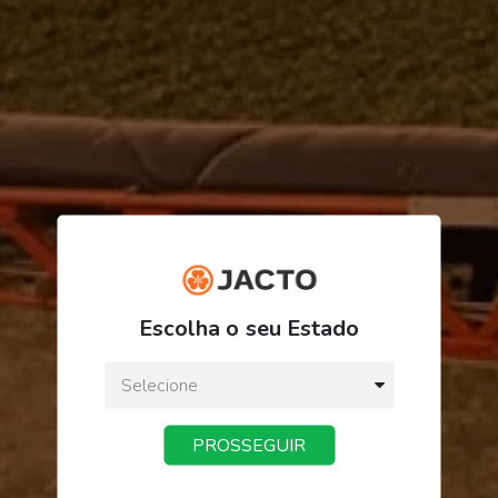
R$ 33,25
Escolha o seu Estado
ou
3
x
de
R$ 11,08
Preço a vista:
R$ 33,25
PROSSEGUIR