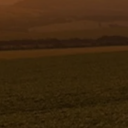
Resgistar
PLAQUETA DE GRADUACAO - 0 A 15
(MF-2000) - 980250
980250
Jacto