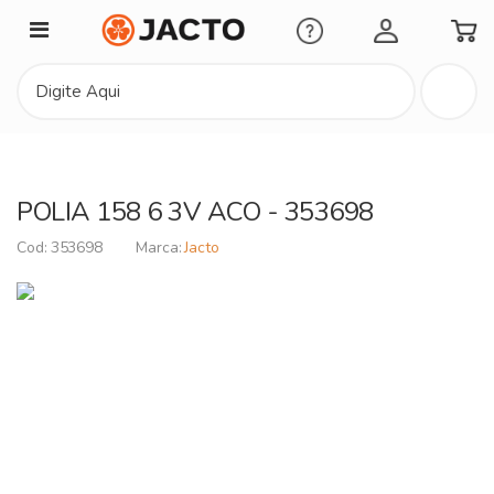
Minha Conta
POLIA 158 6 3V ACO - 353698
353698
Jacto