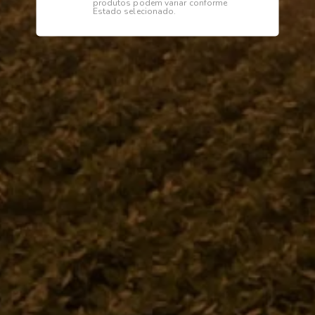
produtos podem variar conforme
Estado selecionado.
Descrição
Especificações
POLIA 2-3V/1A 0 228
Institucional
Dúvidas
Telefone
0800 772 2100
WhatsApp (Somente Mensagens)
14 98144 1403
Segunda à sexta das 07:15 às 11:30
e das 13:00 às 17:18 horas