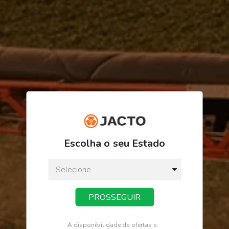
R$ 1.239,51
ou
3
x
de
R$ 413,17
Escolha o seu Estado
Preço a vista:
R$ 1.239,51
PROSSEGUIR
COMPRAR
A disponibilidade de ofertas e