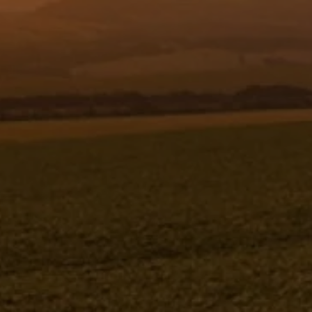
Resgistar
POLIA 260 2 3V FOFO - 537670
537670
Jacto