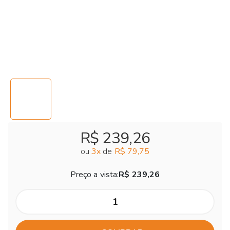
R$ 239,26
ou
3
x
de
R$ 79,75
Preço a vista:
R$ 239,26