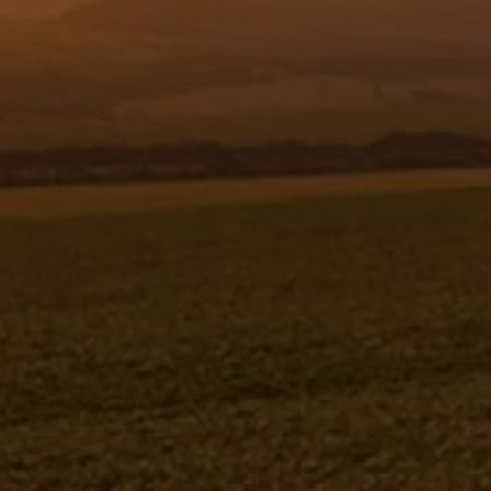
Fale Conosco
0800 772 21
PORCA SEXTAVADA 1.1/2"-
NEF - 416214
416214
Jacto
PORCA SEXTAVADA 1.1/2"-18 NEF