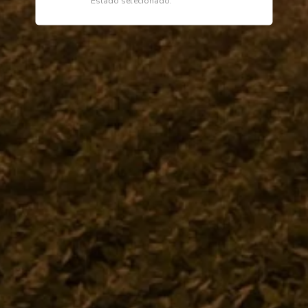
Estado selecionado.
as
Fale Conosco
Telefone
 de Atendimento
0800 772 2100
Comprar
WhatsApp (Somente Mensagens)
as Frequentes - FAQ
14 98144 1403