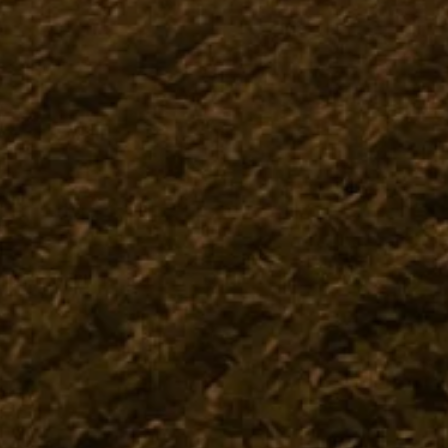
Descrição
Especificações
PORCA SEXT.1 1.2 LATAO
Receba novidades
Fique por dentro de tudo na Jacto.
Institucional
Dúvid
Quem Somos
Central
Politica de Privacidade
Como 
Termos e Condições de Uso
Pergunt