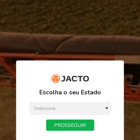
R$ 8,88
Escolha o seu Estado
ou
3
x
de
R$ 2,96
Preço a vista:
R$ 8,88
PROSSEGUIR