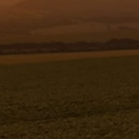
Resgistar
PORCA SEXTAVADA M 16X1,5X13,0C
5 - 904490
904490
Jacto