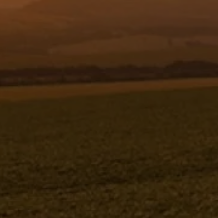
Resgistar
PORTA BICO DUPLO C/ ANTI-GOTEJO
SUP. DIR - 533976 - VERSÃO - SAP-
2009/4- -0
Porta bico duplo c/ anti-gotejo sup. dir
533976V-SAP-2009/4- -0