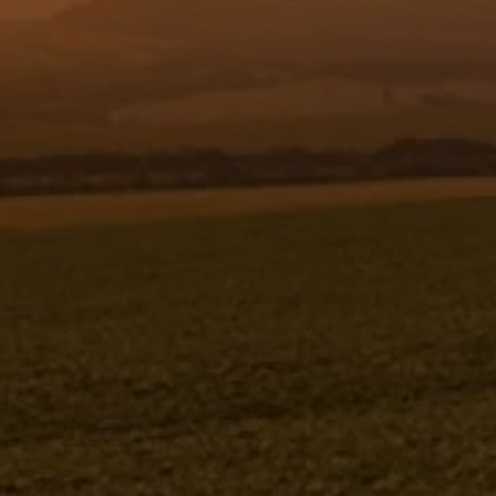
Resgistar
PORTA BICO QUADRIJET C/
ACIONADOR - 1189853 - VERSÃO -
SAP-2011/3- -0
PORTA BICO QUADRIJET C/ ACIONADOR
1189853V-SAP-2011/3- -0