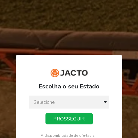
R$ 100,42
ou
3
x
de
R$ 33,47
Escolha o seu Estado
Preço a vista:
R$ 100,42
PROSSEGUIR
COMPRAR
A disponibilidade de ofertas e