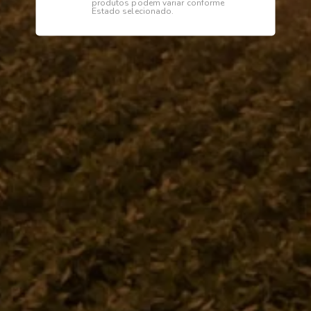
produtos podem variar conforme
Estado selecionado.
Descrição
Especificações
BICO BIJET
Institucional
Dúvidas
Telefone
0800 772 2100
WhatsApp (Somente Mensagens)
14 98144 1403
Segunda à sexta das 07:15 às 11:30
e das 13:00 às 17:18 horas