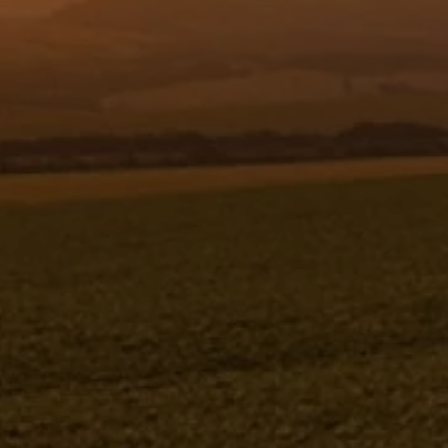
Resgistar
PORTA BICOS BIJET (SIF) - 482224
482224
Jacto