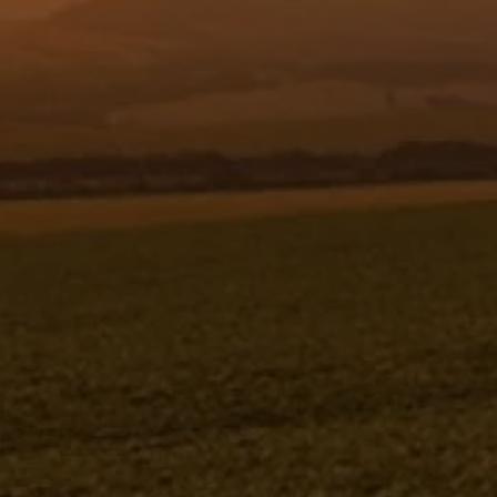
Resgistar
PORTA DOSADORA E
COMPLEMENTOS 1187102
(CONJUNTO COMPLETO)
1187102K
Jacto