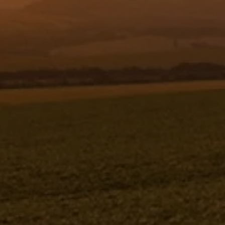
Resgistar
PROTEÇÃO DA BOMBA C/ POLIA
ESTICADORA - 1169705
1169705
Jacto