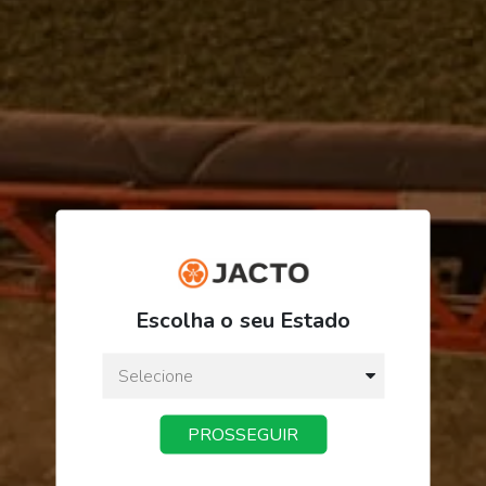
R$ 438,69
Escolha o seu Estado
ou
3
x
de
R$ 146,23
Preço a vista:
R$ 438,69
PROSSEGUIR