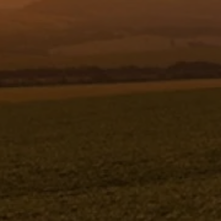
Resgistar
PROTETOR DAS POLIAS - INTERNO -
1166867
1166867
Jacto