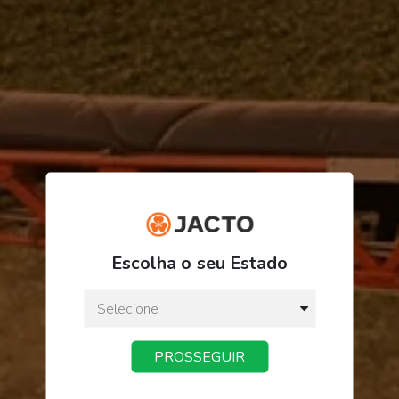
R$ 47,96
Escolha o seu Estado
ou
3
x
de
R$ 15,98
Preço a vista:
R$ 47,96
PROSSEGUIR