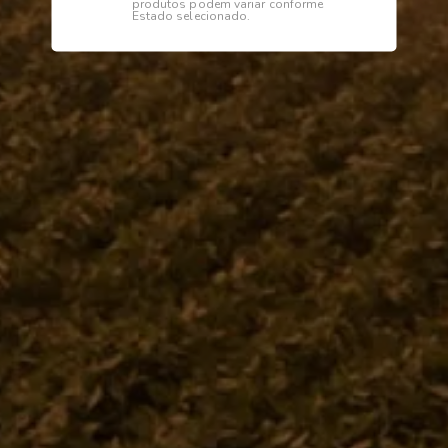
produtos podem variar conforme
Estado selecionado.
Institucional
Dúvidas
Telefone
0800 772 2100
WhatsApp (Somente Mensagens)
14 98144 1403
Segunda à sexta das 07:15 às 11:30
e das 13:00 às 17:18 horas