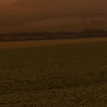
Resgistar
QUADRO BARRA 24M DKO S/ SENSOR
- 1245837 - VERSÃO - SAP-2017/9- -0
Quadro barra 24m DKO s/ sensor
1245837V-SAP-2017/9- -0