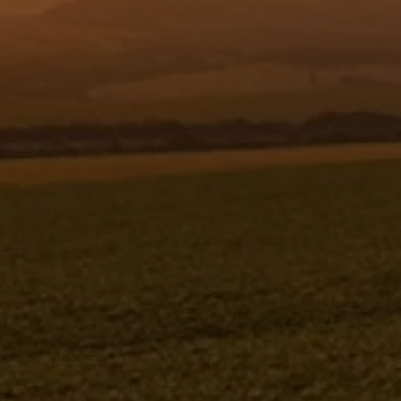
Resgistar
RAMAL - ESPAC. 500 - 0 19,05 ( 2
BICOS ) - 518167
518167
Jacto