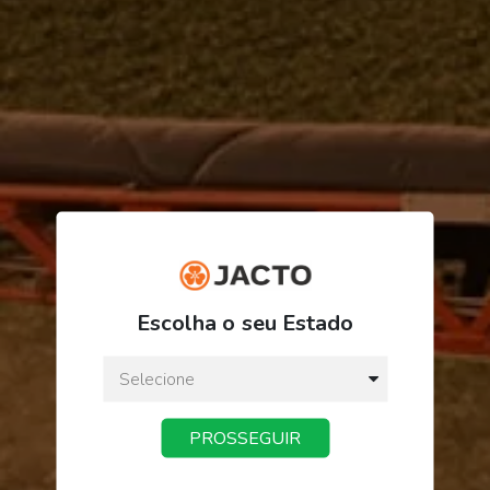
R$ 157,71
Escolha o seu Estado
ou
3
x
de
R$ 52,57
Preço a vista:
R$ 157,71
PROSSEGUIR